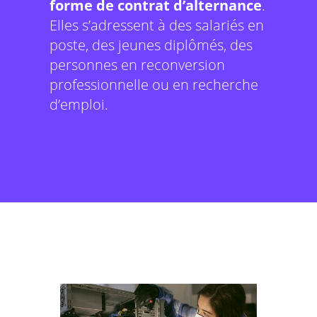
forme de contrat d’alternance
.
Elles s’adressent à des salariés en
poste, des jeunes diplômés, des
personnes en reconversion
professionnelle ou en recherche
d’emploi.